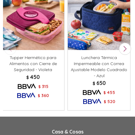
Tupper Hermético para
Lunchera Térmica
Alimentos con Cierre de
Impermeable con Correa
Seguridad - Violeta
Ajustable Modelo Cuadrado
- Azul
450
$
650
$
315
$
455
$
360
$
520
$
Casa & Cosas