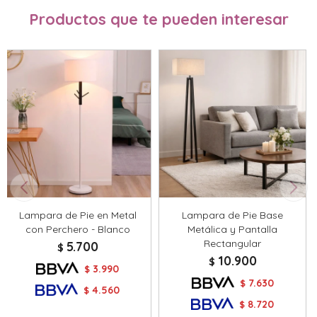
Productos que te pueden interesar
Lampara de Pie en Metal
Lampara de Pie Base
con Perchero - Blanco
Metálica y Pantalla
Rectangular
5.700
$
10.900
$
3.990
$
7.630
$
4.560
$
8.720
$