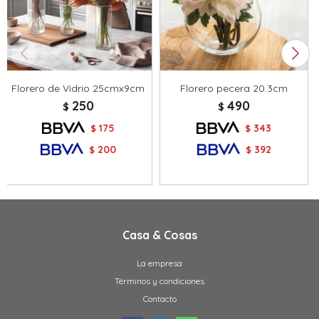
Florero de Vidrio 25cmx9cm
Florero pecera 20.3cm
250
490
$
$
175
343
$
$
200
392
$
$
Casa & Cosas
La empresa
Términos y condiciones
Contacto