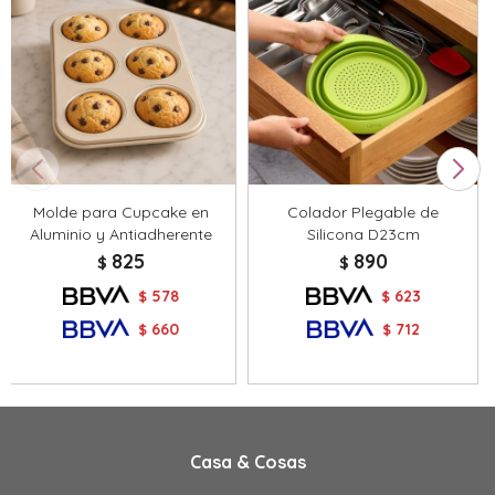
Molde para Cupcake en
Colador Plegable de
Aluminio y Antiadherente
Silicona D23cm
825
890
$
$
578
623
$
$
660
712
$
$
Casa & Cosas