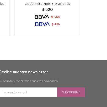
les
Copetinero Noel 3 Divisiones
Plato Copeti
520
$
364
$
416
$
Recibe nuestra newsletter
¡Suscribite y recibí todas nuestras novedades!
SUSCRIBIRME