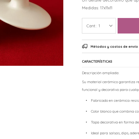
Un detalle decorativo que ap
Medidas: 17x11x11
1
Métodos y costos de envío
CARACTERÍSTICAS
Descripción ampliada:
Su material cerámico garantiza res
funcional y decorativo para cualqu
• Fabricado en cerámica resiste
• Color blanco que combina con c
• Tapa decorativa en forma de 
• Ideal para salsas, dips, ade