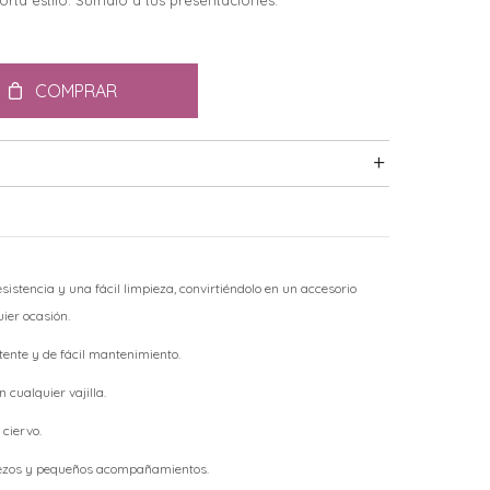
orta estilo. Sumalo a tus presentaciones.
COMPRAR
istencia y una fácil limpieza, convirtiéndolo en un accesorio
ier ocasión.
nte y de fácil mantenimiento.
ualquier vajilla.
ciervo.
rezos y pequeños acompañamientos.