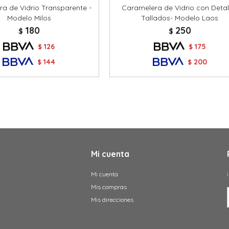
a de Vidrio Transparente -
Caramelera de Vidrio con Detal
Modelo Milos
Tallados- Modelo Laos
180
250
$
$
126
175
$
$
144
200
$
$
Mi cuenta
Mi cuenta
Mis compras
Mis direcciones