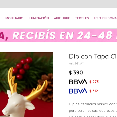
N
MOBILIARIO
ILUMINACIÓN
AIRE LIBRE
TEXTILES
USO PERSONA
Dip con Tapa C
IMNA11
390
$
273
$
312
$
Dip de cerámica blanco con t
para servir salsas, aderezo