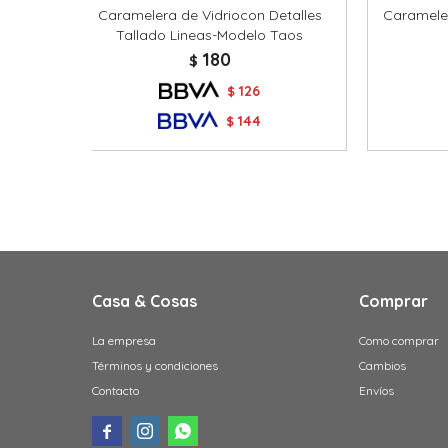
Caramelera de Vidriocon Detalles
Carameler
Tallado Lineas-Modelo Taos
180
$
126
$
144
$
Casa & Cosas
Comprar
La empresa
Como comprar
Términos y condiciones
Cambios
Contacto
Envíos


