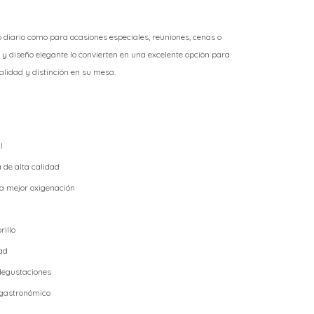
o diario como para ocasiones especiales, reuniones, cenas o
 y diseño elegante lo convierten en una excelente opción para
lidad y distinción en su mesa.
l
 de alta calidad
ra mejor oxigenación
rillo
dad
 degustaciones
 gastronómico