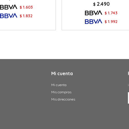
2.490
$
1.603
$
1.743
$
1.832
$
1.992
$
Mi cuenta
Mi cuenta
Mis compras
Mis direcciones