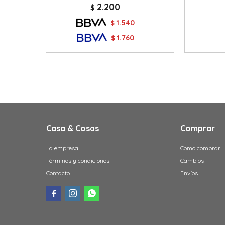
2.200
$
1.540
$
1.760
$
Casa & Cosas
Comprar
La empresa
Como comprar
Términos y condiciones
Cambios
Contacto
Envíos


