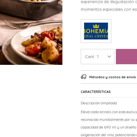
experiencia de degustación c
momentos especiales con est
1
Métodos y costos de envío
CARACTERÍSTICAS
Descripción ampliada:
Elevá cada brindis con este exclus
reconocido mundialmente por su pu
capacidad de 690 ml y un diseño
oxigenación del vino, potenciando