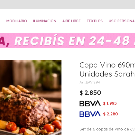
N
MOBILIARIO
ILUMINACIÓN
AIRE LIBRE
TEXTILES
USO PERSONA
Copa Vino 690m
Unidades Sarah
BAVI294
2.850
$
1.995
$
2.280
$
Set de 6 copas de vino de 69