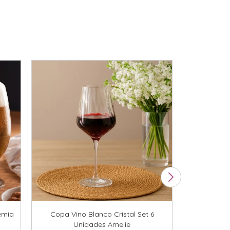
emia
Copa Vino Blanco Cristal Set 6
Copa Flauta
Unidades Amelie