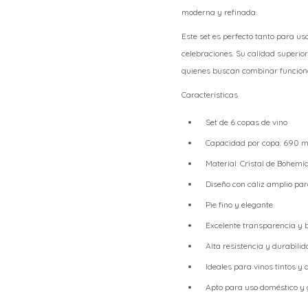
moderna y refinada.
Este set es perfecto tanto para us
celebraciones. Su calidad superior
quienes buscan combinar funciona
Características
Set de 6 copas de vino
Capacidad por copa: 690 m
Material: Cristal de Bohemia
Diseño con cáliz amplio pa
Pie fino y elegante
Excelente transparencia y b
Alta resistencia y durabili
Ideales para vinos tintos y
Apto para uso doméstico y