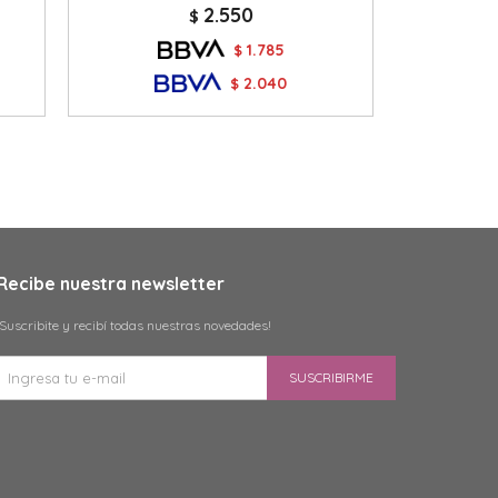
2.550
$
1.785
$
2.040
$
Recibe nuestra newsletter
¡Suscribite y recibí todas nuestras novedades!
SUSCRIBIRME