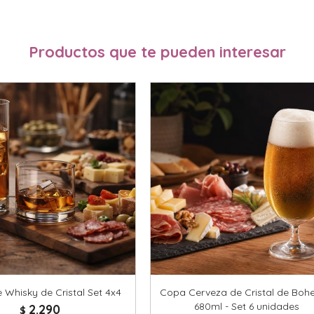
Productos que te pueden interesar
 Whisky de Cristal Set 4x4
Copa Cerveza de Cristal de Boh
680ml - Set 6 unidades
2.290
$