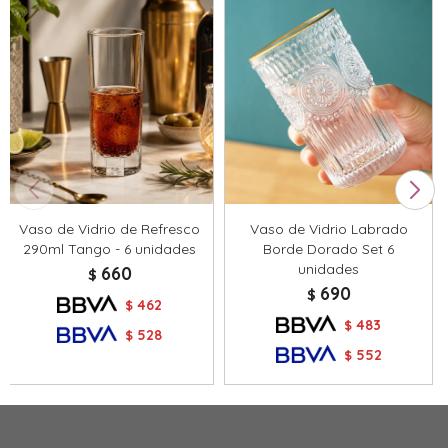
Vaso de Vidrio de Refresco
Vaso de Vidrio Labrado
290ml Tango - 6 unidades
Borde Dorado Set 6
unidades
660
$
690
$
462
$
483
$
528
$
552
$