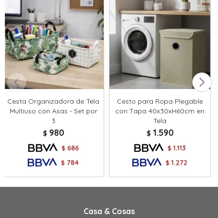
Cesta Organizadora de Tela
Cesto para Ropa Plegable
Multiuso con Asas - Set por
con Tapa 40x30xH60cm en
3
Tela
980
1.590
$
$
686
1.113
$
$
784
1.272
$
$
Casa & Cosas