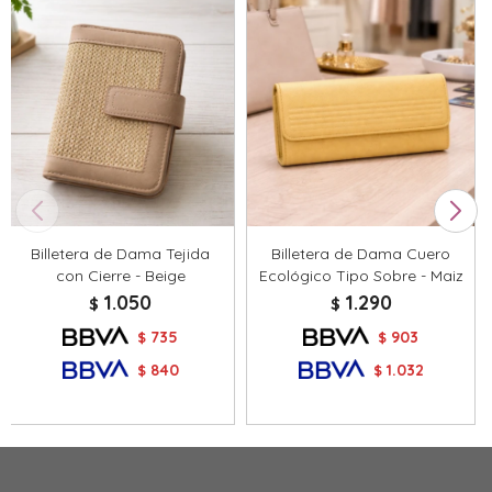
Billetera de Dama Tejida
Billetera de Dama Cuero
con Cierre - Beige
Ecológico Tipo Sobre - Maiz
1.050
1.290
$
$
735
903
$
$
840
1.032
$
$