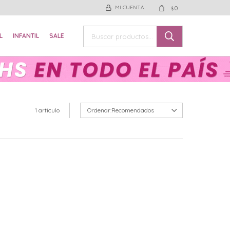
0
$
L
INFANTIL
SALE
1 artículo
Recomendados