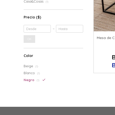
Casa&Cosas
(1)
Precio
($)
Mesa de C
OK
Color
Beige
(1)
Blanco
(1)
Negro
(1)