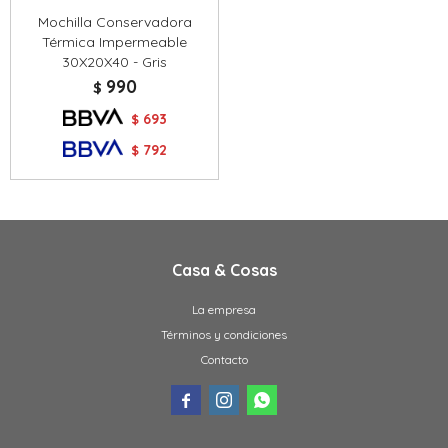
Mochilla Conservadora
Térmica Impermeable
30X20X40 - Gris
990
$
693
$
792
$
Casa & Cosas
La empresa
Términos y condiciones
Contacto


